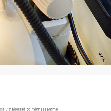
e päivittäisessä toiminnassamme