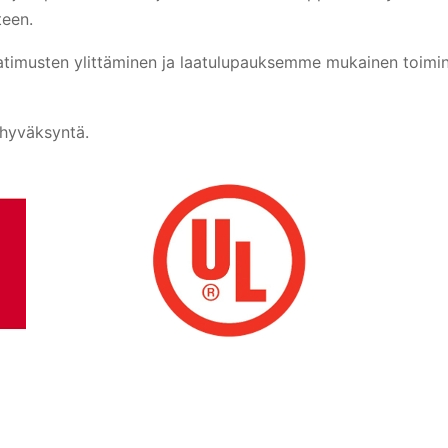
teen.
atimusten ylittäminen ja laatulupauksemme mukainen toim
-hyväksyntä.