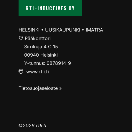
RTL-INDUCTIVES OY
HELSINKI • UUSIKAUPUNKI • IMATRA
Pääkonttori
Sirrikuja 4 C 15
00940 Helsinki
Y-tunnus: 0878914-9
www.rtli.fi
Tietosuojaseloste »
©2026 rtli.fi